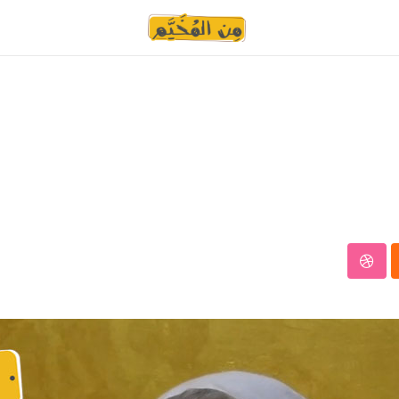
StumbleUpon
Clo
W