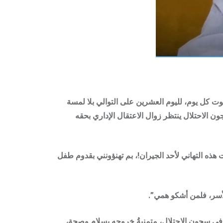
وت كل يوم، لليوم العشرين على التوالي بلا لمسة
 الخليل، والذي يقبع خلف سجون الاحتلال ينتظر زوال الاعتقال الإداري بحقه
ت هذه التهاني لأحد الجيران!، بم تهنؤونني بقدوم طفل
لأسر، فلمن أشكو همي”.
ته في سجون الاحتلال، متمنيةُ خروجه بسلام وصحة،