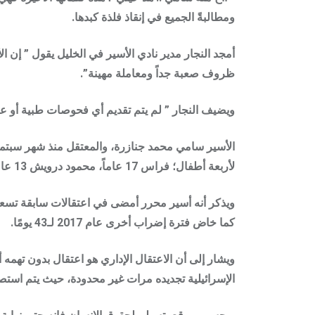
ومطالبةً الجميع في إنقاذ فلذة كبدها.
أمجد النجار مدير نادي الأسير في الخليل يقول ” إن ا
ظروف صعبة جداً ومعاملة مهينة”.
ويضيف النجار ” لم يتم تقديم أي فحوصات طبية أو ع
لأربعة أطفال؛ فراس 17 عاماً، محمود درويش 13 عامًا، وماريا 9 سنوات، وآخرهم “محمد” الذي وُلد حديثا وهو في الأسر.
كما خاض فترة إضراب أخرى عام 2017 لـ43 يومًا.
ويشار إلى أن الاعتقال الإداري هو اعتقال بدون تهمه
الإسرائيلية تجديده مرات غير محدودة، حيث يتم استص