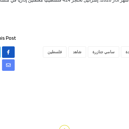
وبحسب موقع بتسيلم لحقوق الإنسان فإنه حتى نهاية شهر آذار 2020، إسر
is Post:
ة
سامي جنازرة
شاهد
فلسطين
hare
via
mail