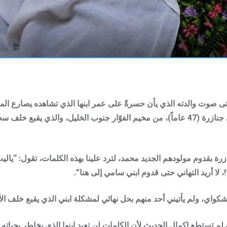
تى صوت والدته الذي يأن حسرةً على عمر ابنها الذي تشاهده يصارع الم
لأنامل أطفاله أو حتى رؤية وجه زوجته، الأسير سامي جنازرة (47 عاماً)، من مخيم الفوّار جنوب
ازرة بقدوم مولودهم الجديد محمد، لترد علينا بهذه الكلمات، تقول: “يالي
!، لا أريد التهاني حتى قدوم ابني سامي إلى هنا”.
شكواي، ولم يأتيني أحد منهم بحل نهائي لمشكلة ابني الذي يقبع خلف ا
هي لم تستطع إكمال الحديث لأن الكلمات لن تعيد ابنها الذي يخاطر بحيا