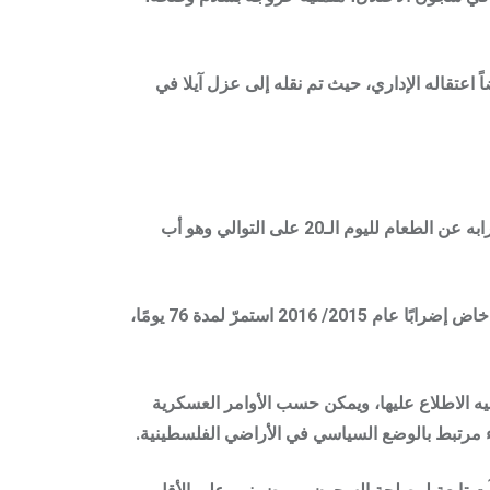
 اعتقاله الإداري، حيث تم نقله إلى عزل آيلا في
الأسير سامي محمد جنازرة، والمعتقل منذ شهر سبتمبر 2019، والذي صُدر بحقه أمر اعتقال إداري لأربعة أشهر، ويخوض إضرابه عن الطعام لليوم الـ20 على التوالي وهو أب
ويذكر أنه أسير محرر أمضى في اعتقالات سابقة تسعة أعوام في سجون الاحتلال، وهذا الإضراب ليس الأول في حياته، حيث خاض إضرابًا عام 2015/ 2016 استمرّ لمدة 76 يومًا،
يه الاطلاع عليها، ويمكن حسب الأوامر العسكرية
اء مرتبط بالوضع السياسي في الأراضي الفلسطينية.