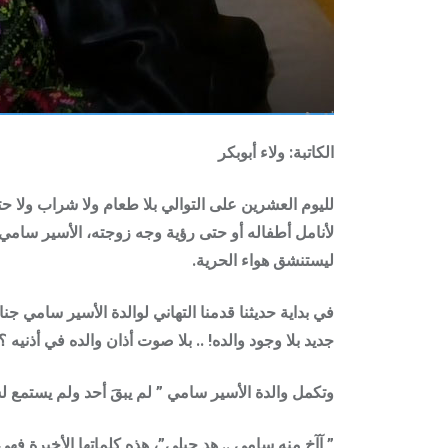
الكاتبة: ولاء أبوبكر
لليوم العشرين على التوالي بلا طعام ولا شراب ولا ح
ليستنشق هواء الحرية.
في بداية حديثنا قدمنا التهاني لوالدة الأسير سامي جن
جديد بلا وجود والده! .. بلا صوت أذان والده في أذنيه ؟
وتكمل والدة الأسير سامي ” لم يبقَ أحد ولم يستمع ل
” آآخ منه سامي .. هد حيلي”، هذه كلماتها الأخيرة ف