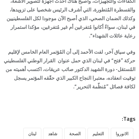
الكفاءات والتجهيزات، وأصبح هناك أحدث أجهزة لتصوير الأشعة،
والقسطرة المُتطورة، التي أشرف الرئيس شخصيا على تزويدها،
وكذلك الضمان الصحي، الذي أصبح الآن موجودا لكل الفلسطينيين
في لبنان، سواءً أكانوا مُتفرغين أم غير مُتفرغين، مؤكدا استمرار
رعاية عائلات الشهداء”.
وفي سياق آخر، لفت الأحمد إلى أن المُؤتمر العام الخامس لإقليم
حركة “فتح” في لبنان الذي حمل عنوان القرار الوطني الفلسطيني
المُستقل- دورة الشهيد الدكتور صائب عريقات، اكتسب أهميته من
توقيت انعقاده، معتبرا النجاح الكبير الذي حقّقه المؤتمر يسجل
لكافة فصائل “مُنظّمة التحرير”.
Tags:
الانوروا
التعليم
الصحة
شاهد
لبنان