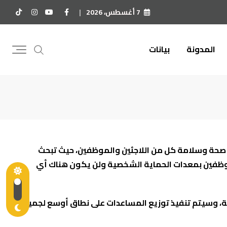
7 أغسطس، 2026
المدونة
بيانات
على صحة وسلامة كل من اللاجئين والموظفين، حيث تبحث
الموظفين بمعدات الحماية الشخصية ولن يكون هناك أي
يام القليلة المقبلة، وسيتم تنفيذ توزيع المساعدات على نطاق أوسع لجميع