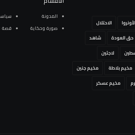
الاقسام
المدونة
سياسي
لأونروا
الاحتلال
صورة وحكاية
قصة و
حق العودة
شاهد
طين
لاجئين
مخيم بلاطة
مخيم جنين
م
مخيم عسكر