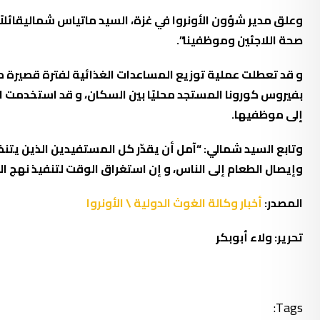
وعلق مدير شؤون الأونروا في غزة، السيد ماتياس شماليقائلاً
صحة اللاجئين وموظفينا”.
و قد تعطلت عملية توزيع المساعدات الغذائية لفترة قصيرة م
بفيروس كورونا المستجد محليًا بين السكان، و قد استخدمت ال
إلى موظفيها.
وتابع السيد شمالي: “آمل أن يقدّر كل المستفيدين الذين يتنظ
وإيصال الطعام إلى الناس، و إن استغراق الوقت لتنفيذ نهج ا
المصدر:
أخبار وكالة الغوث الدولية \ الأونروا
تحرير: ولاء أبوبكر
Tags: