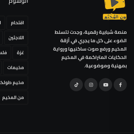
الوسوم
اقتحام
ا
منصة شبابية رقمية، وجدت لتسلط
اللاجئين
الضوء على كل ما يجري في أزقة
المخيم ورفع صوت ساكنيها ورواية
غزة
فلس
الحكايات المتراكمة في المخيم
بمهنية وموضوعية.
مخيمات
مخيم طولكر
من المخيم