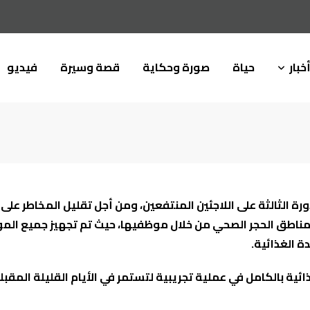
خبار
حياة
صورة وحكاية
قصة وسيرة
فيديو
ة في غزة
دورة الثالثة على اللاجئين المنتفعين، ومن أجل تقليل المخاطر 
هم في مناطق الحجر الصحي من خلال موظفيها، حيث تم تجهيز جميع 
 الغذائية.
تسليم حوالي 100 عائلة طرودهم الغذائية بالكامل في عملية تجريبية لتستمر في الأ