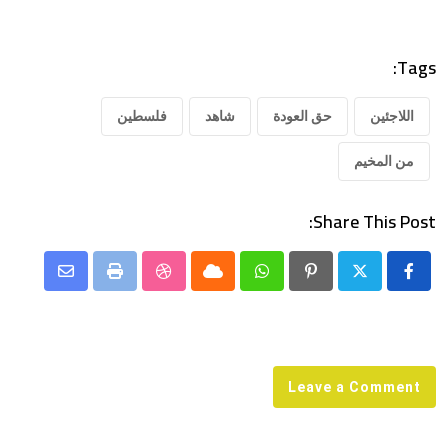
Tags:
اللاجئين
حق العودة
شاهد
فلسطين
من المخيم
Share This Post:
Share
StumbleUpon
Print
Cloud
Whatsapp
Pinterest
via
Email
Leave a Comment