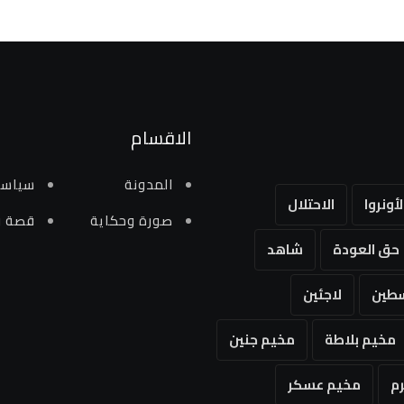
الاقسام
المدونة
سياسي
لأونروا
الاحتلال
صورة وحكاية
قصة و
حق العودة
شاهد
طين
لاجئين
مخيم بلاطة
مخيم جنين
م
مخيم عسكر