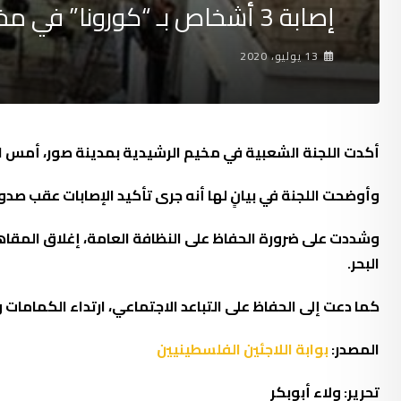
إصابة 3 أشخاص بـ “كورونا” في مخيم الرشيدية
13 يوليو، 2020
أكدت اللجنة الشعبية في مخيم الرشيدية بمدينة صور، أمس ال
وأوضحت اللجنة في بيانٍ لها أنه جرى تأكيد الإصابات عقب صد
وشددت على ضرورة الحفاظ على النظافة العامة، إغلاق المقاه
البحر.
كما دعت إلى الحفاظ على التباعد الاجتماعي، ارتداء الكمامات
المصدر:
بوابة اللاجئين الفلسطينيين
تحرير: ولاء أبوبكر