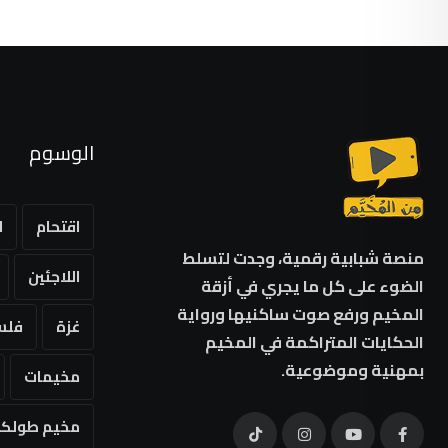
الوسوم
اقتحام
ا
منصة شبابية رقمية، وجدت لتسلط
اللاجئين
الضوء على كل ما يجري في أزقة
المخيم ورفع صوت ساكنيها ورواية
غزة
فلس
الحكايات المتراكمة في المخيم
بمهنية وموضوعية.
مخيمات
مخيم طولكر