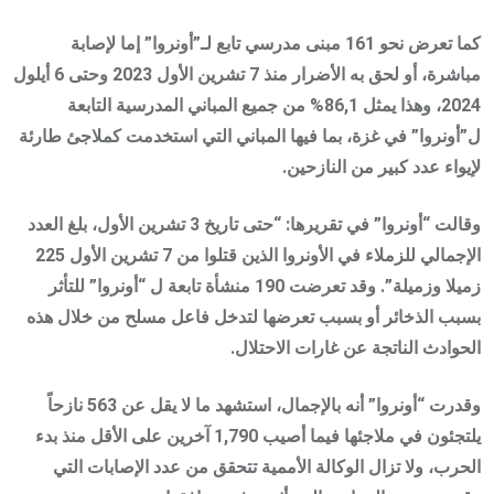
كما تعرض نحو 161 مبنى مدرسي تابع لـ”أونروا” إما لإصابة
مباشرة، أو لحق به الأضرار منذ 7 تشرين الأول 2023 وحتى 6 أيلول
2024، وهذا يمثل 86,1% من جميع المباني المدرسية التابعة
ل”أونروا” في غزة، بما فيها المباني التي استخدمت كملاجئ طارئة
لإيواء عدد كبير من النازحين.
وقالت “أونروا” في تقريرها: “حتى تاريخ 3 تشرين الأول، بلغ العدد
الإجمالي للزملاء في الأونروا الذين قتلوا من 7 تشرين الأول 225
زميلا وزميلة”. وقد تعرضت 190 منشأة تابعة ل “أونروا” للتأثر
بسبب الذخائر أو بسبب تعرضها لتدخل فاعل مسلح من خلال هذه
الحوادث الناتجة عن غارات الاحتلال.
وقدرت “أونروا” أنه بالإجمال، استشهد ما لا يقل عن 563 نازحاً
يلتجئون في ملاجئها فيما أصيب 1,790 آخرين على الأقل منذ بدء
الحرب، ولا تزال الوكالة الأممية تتحقق من عدد الإصابات التي