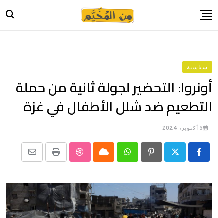
Ski
t
conten
الرئيسية
أخبار
سياسية
حياة
أونروا: التحضير لجولة ثانية من حملة
صورة وحكاية
التطعيم ضد شلل الأطفال في غزة
قصة وسيرة
فيديو
5 أكتوبر، 2024
المدونة
Share
StumbleUpon
Print
Cloud
Whatsapp
Pinterest
بيانات
via
Email