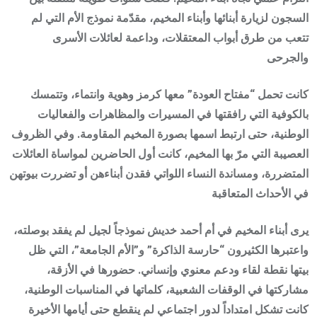
السجون لزيارة أبنائها وأبناء المخيم، مقدّمة نموذج الأم التي لم
تتعب من طرق أبواب المعتقلات، وداعمة لعائلات الأسرى
والجرحى
كانت تحمل “مفتاح العودة” معها كرمز وهوية وانتماء، وتتمسك
بالكوفية التي رافقتها في المسيرات والمظاهرات والفعاليات
الوطنية، حتى ارتبط اسمها بصورة المخيم المقاومة. وفي الظروف
العصيبة التي مرّ بها المخيم، كانت أول الحاضرين لمواساة العائلات
المتضررة، ومساندة النساء اللواتي فقدن أبناءهن أو تضررت بيوتهن
في الأحداث المتعاقبة
يرى أبناء المخيم في أم أحمد خديش نموذجاً لجيل لم يفقد بوصلته،
واعتبرها الكثيرون “حارسة الذاكرة” و”الأم الجامعة”، التي ظل
بيتها نقطة لقاء ودعم معنوي وإنساني. حضورها في الأزقة،
مشاركتها في الوقفات الشعبية، كلماتها في المناسبات الوطنية،
كانت تشكل امتداداً لدور اجتماعي لم ينقطع حتى أيامها الأخيرة