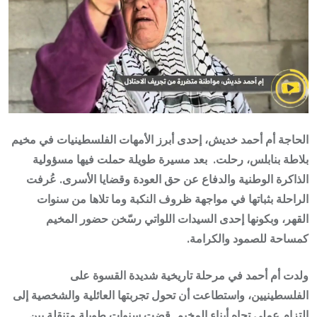
الحاجة أم أحمد خديش، إحدى أبرز الأمهات الفلسطينيات في مخيم
بلاطة بنابلس، رحلت. بعد مسيرة طويلة حملت فيها مسؤولية
الذاكرة الوطنية والدفاع عن حق العودة وقضايا الأسرى. عُرفت
الراحلة بثباتها في مواجهة ظروف النكبة وما تلاها من سنوات
القهر، وبكونها إحدى السيدات اللواتي رسّخن حضور المخيم
كمساحة للصمود والكرامة.
ولدت أم أحمد في مرحلة تاريخية شديدة القسوة على
الفلسطينيين، واستطاعت أن تحول تجربتها العائلية والشخصية إلى
التزام عملي تجاه أبناء المخيم. قضت سنوات طويلة متنقلة بين