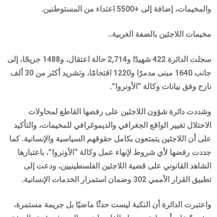
والمخيمات، إضافة إلى +5500 اعتداء من المستوطنين.
مخيمات اللاجئين بالضفة الغربية..
سجلت الدائرة 422 شهيدًا و2,714 حالة اعتقال، و1488 جريحًا، إلى
جانب 1640 مبنى مدمرًا و1220 اقتحامًا، وتشريد أكثر من 30 ألف
نازح وفق بيانات وكالة “الأونروا”.
وشددت دائرة شؤون اللاجئين على رفضها القاطع لمحاولات
الاحتلال تغيير الواقع الجغرافي والديموغرافي للمخيمات، والتأكيد
على أن اللاجئين يتمتعون بكامل حقوقهم السياسية والإنسانية. كما
جددت رفضها لأي شروط لإنهاء عمل وكالة “الأونروا”، باعتبارها
الشاهد القانوني على قضية اللاجئين الفلسطينيين، ودعت إلى
تطبيق القرار الأممي 302 وضمان استمرار الخدمات الإنسانية.
واعتبرت الدائرة أن النكبة ليست حدثًا ماضيًا بل جريمة مستمرة،