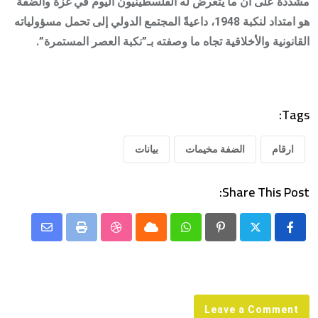
مشددةً على أن ما يتعرض له الفلسطينيون اليوم في غزة والضفة
هو امتداد لنكبة 1948، داعيةً المجتمع الدولي إلى تحمل مسؤولياته
القانونية والأخلاقية تجاه ما وصفته بـ”نكبة العصر المستمرة”.
Tags:
ارقام
الضفة مخيمات
بيانات
Share This Post:
Share
StumbleUpon
Print
Cloud
Whatsapp
Pinterest
via
Email
Leave a Comment