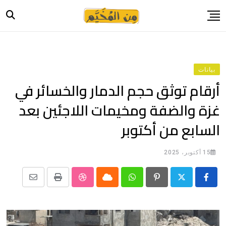
Ski
t
conten
الرئيسية
أخبار
بيانات
حياة
أرقام توثق حجم الدمار والخسائر في
صورة وحكاية
غزة والضفة ومخيمات اللاجئين بعد
قصة وسيرة
السابع من أكتوبر
فيديو
المدونة
15 أكتوبر، 2025
بيانات
Share
StumbleUpon
Print
Cloud
Whatsapp
Pinterest
via
Email