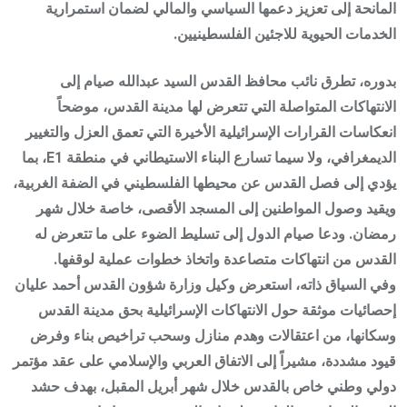
المانحة إلى تعزيز دعمها السياسي والمالي لضمان استمرارية
الخدمات الحيوية للاجئين الفلسطينيين.
بدوره، تطرق نائب محافظ القدس السيد عبدالله صيام إلى
الانتهاكات المتواصلة التي تتعرض لها مدينة القدس، موضحاً
انعكاسات القرارات الإسرائيلية الأخيرة التي تعمق العزل والتغيير
الديمغرافي، ولا سيما تسارع البناء الاستيطاني في منطقة E1، بما
يؤدي إلى فصل القدس عن محيطها الفلسطيني في الضفة الغربية،
ويقيد وصول المواطنين إلى المسجد الأقصى، خاصة خلال شهر
رمضان. ودعا صيام الدول إلى تسليط الضوء على ما تتعرض له
القدس من انتهاكات متصاعدة واتخاذ خطوات عملية لوقفها.
وفي السياق ذاته، استعرض وكيل وزارة شؤون القدس أحمد عليان
إحصائيات موثقة حول الانتهاكات الإسرائيلية بحق مدينة القدس
وسكانها، من اعتقالات وهدم منازل وسحب تراخيص بناء وفرض
قيود مشددة، مشيراً إلى الاتفاق العربي والإسلامي على عقد مؤتمر
دولي وطني خاص بالقدس خلال شهر أبريل المقبل، بهدف حشد