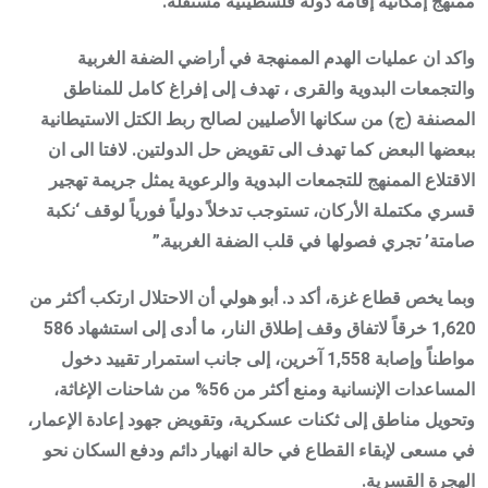
ممنهج إمكانية إقامة دولة فلسطينية مستقلة.
واكد ان عمليات الهدم الممنهجة في أراضي الضفة الغربية
والتجمعات البدوية والقرى ، تهدف إلى إفراغ كامل للمناطق
المصنفة (ج) من سكانها الأصليين لصالح ربط الكتل الاستيطانية
ببعضها البعض كما تهدف الى تقويض حل الدولتين. لافتا الى ان
الاقتلاع الممنهج للتجمعات البدوية والرعوية يمثل جريمة تهجير
قسري مكتملة الأركان، تستوجب تدخلاً دولياً فورياً لوقف ‘نكبة
صامتة’ تجري فصولها في قلب الضفة الغربية.”
وبما يخص قطاع غزة، أكد د. أبو هولي أن الاحتلال ارتكب أكثر من
1,620 خرقاً لاتفاق وقف إطلاق النار، ما أدى إلى استشهاد 586
مواطناً وإصابة 1,558 آخرين، إلى جانب استمرار تقييد دخول
المساعدات الإنسانية ومنع أكثر من 56% من شاحنات الإغاثة،
وتحويل مناطق إلى ثكنات عسكرية، وتقويض جهود إعادة الإعمار،
في مسعى لإبقاء القطاع في حالة انهيار دائم ودفع السكان نحو
الهجرة القسرية.