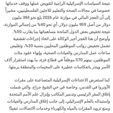
نتيجة السياسات الإسرائيلية الرامية لتقويض عملها ووقف خدماتها
خصوصا في مجالات الصحة والتعليم للاجئين الفلسطينيين، مشيراً
إلى أن العجز المالي في موازنة عام 2026 بلغ نحو 384 مليون
دولار من أصل 959 مليون دولار، أي نحو 40% من إجمالي الموازنة،
نتيجة تخفيض بعض الدول المانحة مساهماتها بما يقارب 50%.
وأوضح أن هذا العجز أجبر الوكالة على اتخاذ إجراءات تقشفية
تشمل تخفيض رواتب الموظفين المحليين بنسبة 20%، وتقليص
ساعات عمل المدارس والعيادات الصحية، وإنهاء عقود مئات
الموظفين، بينهم 570 موظفاً في قطاع غزة، ما يهدد استقرار آلاف
الأسر وينذر بانعكاسات خطيرة على المخيمات والمنطقة برمتها.
كما استعرض الاعتداءات الإسرائيلية المتصاعدة على مقرات
الأونروا في القدس، وخاصة في حي الشيخ جراح، والتي شملت
إغلاق المقر الرئيسي وتدمير المكاتب وإنزال علم الأمم المتحدة
واستبداله بالعلم الإسرائيلي، إلى جانب إغلاق المدارس والعيادات
ومنع تزويد المقرات بالمياه والكهرباء وخدمات الاتصالات، تنفيذًا