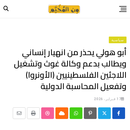
Ski
t
conten
الرئيسية
أخبار
سياسية
حياة
أبو هولي يحذر من انهيار إنساني
صورة وحكاية
ويطالب بدعم وكالة غوث وتشغيل
قصة وسيرة
اللاجئين الفلسطينيين (الأونروا)
فيديو
وتفعيل المحاسبة الدولية
المدونة
بيانات
17 فبراير، 2026
Share
StumbleUpon
Print
Cloud
Whatsapp
Pinterest
via