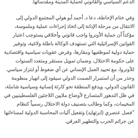
الدعم السياسي والقانوني لحماية المدينة ومقدساتها.
وفي ختام الإحاطة، دعا د. أحمد أبو هولي المجتمع الدولي إلى
الانتقال من مرحلة الإدانة إلى اتخاذ إجراءات عملية وملموسة،
مؤكداً أن حماية الأونروا واجب قانوني وأخلاقي يستوجب اعتبار
القوانين الإسرائيلية التي تستهدف الوكالة باطلة ولاغية، وتوفير
حماية دولية لموظفيها ومقارها، وفرض عقوبات سياسية واقتصادية
على حكومة الاحتلال، وضمان تمويل مستقر ومتعدد السنوات
للأونروا، مع تحييد العمل الإنساني عن أي ضغوط أو ابتزاز سياسي.
وحذر من أن استمرار الصمت الدولي سيقود إلى انهيار منظومة
القانون الدولي، ويدفع المنطقة نحو كارثة إنسانية وسياسية شاملة،
في ظل التدهور المتسارع لأوضاع ملايين اللاجئين الفلسطينيين في
المخيمات، وكما وطالب بتصنيف دولة الاحتلال رسمياً كنظام
“فصل عنصري (ابرتهايد) وتفعيل آليات المحاسبة الدولية لمساءلتها
عن جرائم الحرب والتطهير العرقي.