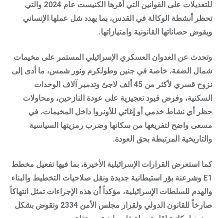
للتعديلات على القوانين التي أقرها الكنيست عام 2024 والتي
تحظر أنشطة الوكالة في القدس، بما يهدد شل عملها الإنساني
ويقوض حصاناتها القانونية وامتيازاتها.
وتحدث عن العدوان العسكري الإسرائيلي المستمر على مخيمات
شمال الضفة، خاصة في جنين وطولكرم ونور شمس، ما أدى إلى
نزوح قسري لأكثر من 45 ألف لاجئ وتدمير آلاف الوحدات
السكنية، وفرض قيود تعجيزية على عودة النازحين، ومحاولات
حظر أي نشاط خدمي أو إغاثي للأونروا داخل المخيمات، في
مسعى واضح لتفريغها من سكانها وضرب رمزيتها السياسية
والتاريخية المرتبطة بحق العودة.
كما استعرض القرارات الإسرائيلية الأخيرة، بما فيها تفعيل مخطط
E1 وشرعنة بؤر استيطانية جديدة ونقل صلاحيات التخطيط والبناء
والهدم للسلطات الإسرائيلية، مؤكداً أن هذه الإجراءات تمثل انتهاكاً
صارخاً للقانون الدولي ولقرار مجلس الأمن 2334 وتقوض بشكل