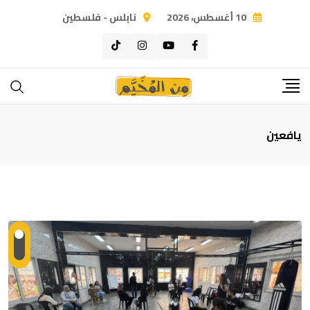
Ski
10 أغسطس، 2026
نابلس - فلسطين
t
conten
يافعين