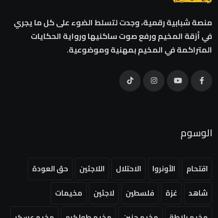
منصة شبابية رقمية، وجدت لتسلط الضوء على كل ما يجري
في أزقة المخيم ورفع صوت ساكنيها ورواية الحكايات
المتراكمة في المخيم بمهنية وموضوعية.
الوسوم
اقتحام
الأونروا
الاحتلال
اللاجئين
حق العودة
شاهد
غزة
فلسطين
لاجئين
مخيمات
مخيم بلاطة
مخيم جنين
مخيم طولكرم
مخيم عسكر