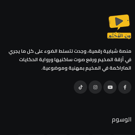
منصة شبابية رقمية، وجدت لتسلط الضوء على كل ما يجري
في أزقة المخيم ورفع صوت ساكنيها ورواية الحكايات
المتراكمة في المخيم بمهنية وموضوعية.
الوسوم