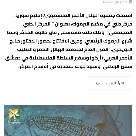
29 يونيو، 2024
افتتحت جمعية الهلال الأحمر الفلسطيني/ إقليم سوريا،
مركز طبّي في مخيم اليرموك، بعنوان ” المركز الطبي
المجتمعي”، وذلك خلف مستشفى فايز حلاوة المدمّر وسط
شارع اليرموك الرئيسي. وجرى الافتتاح بحضور الدكتور صالح
التويجري، الأمين العام لمنظمة الهلال الأحمر والصليب
الأحمر العربي (أركو) وسفير السلطة الفلسطينية في دمشق
سمير الرفاعي، وشهد جولة تفقدية في أقسام المركز،
اقرأ المزيد