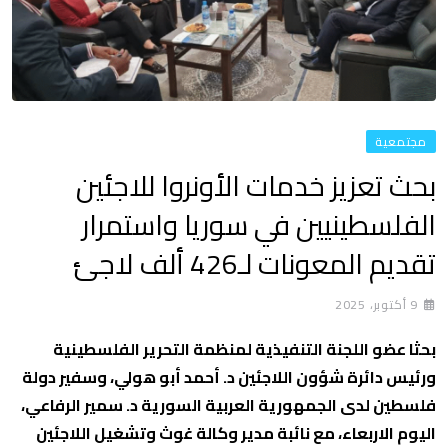
مجتمعية
بحث تعزيز خدمات الأونروا للاجئين
الفلسطينيين في سوريا واستمرار
تقديم المعونات لـ426 ألف لاجئ
9 أكتوبر، 2025
بحثا عضو اللجنة التنفيذية لمنظمة التحرير الفلسطينية
ورئيس دائرة شؤون اللاجئين د. أحمد أبو هولي، وسفير دولة
فلسطين لدى الجمهورية العربية السورية د. سمير الرفاعي،
اليوم الاربعاء، مع نائبة مدير وكالة غوث وتشغيل اللاجئين