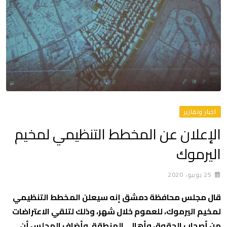
اخبار وتقارير
الإعلان عن المخطط التنظيمي لمخيم
اليرموك
25 يونيو، 2020
قال مجلس محافظة دمشق إنه سيعلن المخطط التنظيمي
لمخيم اليرموك، للعموم خلال شهر، وذلك لتلقي الاعتراضات
من أصحاب الحقوق وأهالي المنطقة. وأضاف المجلس أن