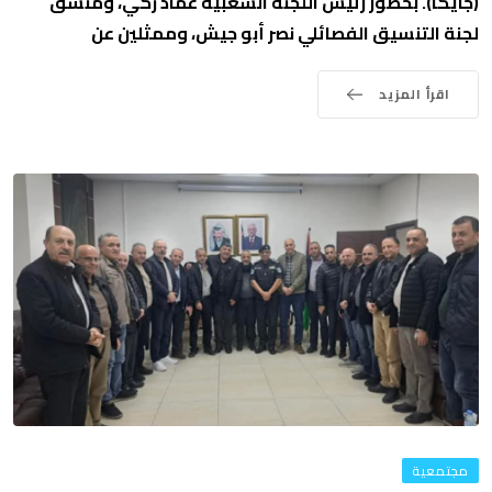
(جايكا). بحضور رئيس اللجنة الشعبية عماد زكي، ومنسق
لجنة التنسيق الفصائلي نصر أبو جيش، وممثلين عن
اقرأ المزيد
مجتمعية