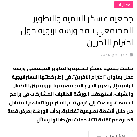
فعاليات
جمعية عسكر للتنمية والتطوير
المجتمعي تنفذ ورشة تربوية حول
احترام الآخرين
3 ديسمبر، 2024
نظمت جمعية عسكر للتنمية والتطوير المجتمعي ورشة
عمل بعنوان “احترام الآخرين”. في إطار خطتها الاستراتيجية
الرامية إلى تعزيز القيم المجتمعية والتربوية بين الأطفال
والشباب، استهدفت الورشة الطالبات المشاركات في برامج
الجمعية، وسعت إلى غرس قيم الاحترام والتفاهم المتبادل
من خلال أنشطة تعليمية تفاعلية. بدأت الورشة بعرض قصة
قصيرة عبر تقنية LCD، حملت بين طياتها رسائل
اقرأ المزيد