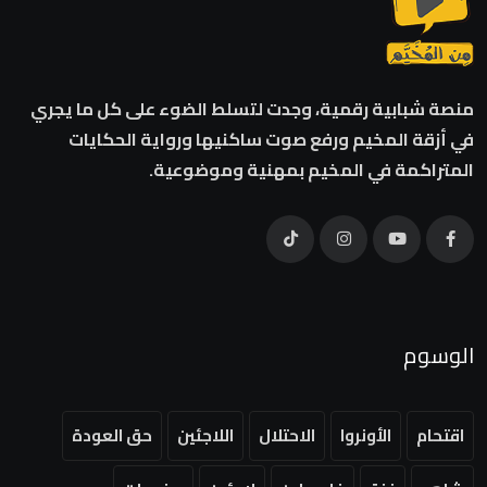
منصة شبابية رقمية، وجدت لتسلط الضوء على كل ما يجري
في أزقة المخيم ورفع صوت ساكنيها ورواية الحكايات
المتراكمة في المخيم بمهنية وموضوعية.
الوسوم
اقتحام
الأونروا
الاحتلال
اللاجئين
حق العودة