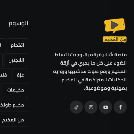
الوسوم
اقتحام
ا
منصة شبابية رقمية، وجدت لتسلط
اللاجئين
الضوء على كل ما يجري في أزقة
المخيم ورفع صوت ساكنيها ورواية
غزة
فلس
الحكايات المتراكمة في المخيم
بمهنية وموضوعية.
مخيمات
مخيم طولكر
من المخيم