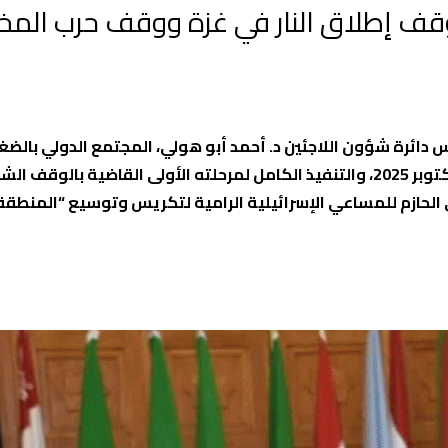
 وقف إطلاق النار في غزة ووقف حرب المخ
س دائرة شؤون اللاجئين د. أحمد أبو هولي، المجتمع الدولي بالض
لإلزام إسرائيل بتطبيق اتفاق وقف إطلاق النار المبرم في 10 أكتوبر 2025، والتنفيذ الكامل لمرحلته الأولى القاضية بالوق
 الحازم للمساعي الإسرائيلية الرامية لتكريس وتوسيع “المنطقة