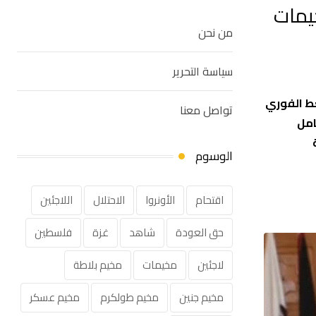
يمات
من نحن
سياسة التحرير
غط الفوري
تواصل معنا
ف الشامل
الوسوم
اقتحام
الأونروا
الاحتلال
اللاجئين
حق العودة
شاهد
غزة
فلسطين
لاجئين
مخيمات
مخيم بلاطة
مخيم جنين
مخيم طولكرم
مخيم عسكر