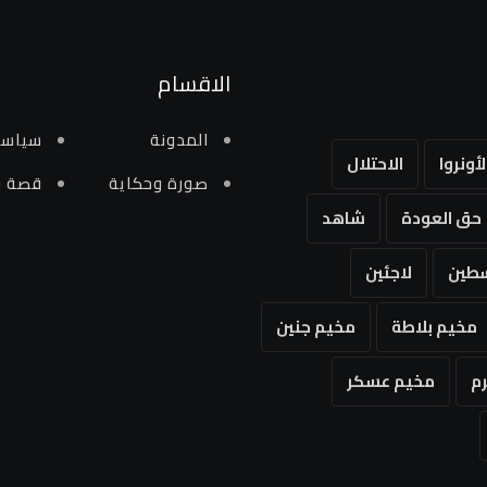
الاقسام
المدونة
سياسي
لأونروا
الاحتلال
صورة وحكاية
قصة و
حق العودة
شاهد
طين
لاجئين
مخيم بلاطة
مخيم جنين
م
مخيم عسكر