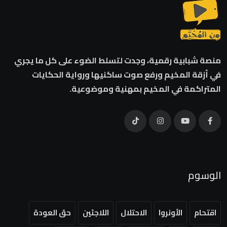
منصة شبابية رقمية، وجدت لتسلط الضوء على كل ما يجري
في أزقة المخيم ورفع صوت ساكنيها ورواية الحكايات
المتراكمة في المخيم بمهنية وموضوعية.
الوسوم
اقتحام
الأونروا
الاحتلال
اللاجئين
حق العودة