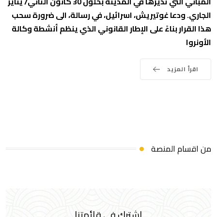
المباني التي تديرها في المدينة بحلول 30 كانون الثاني/ يناير
الجاري. ودعا غوتيريش، اسرائيل، في رسالة، الى ضرورة سحب
هذا القرار بناءً على الإطار القانوني الذي ينظم أنشطة وكالة
الأونروا
اقرأ المزيد
من اقسام المنصة
اشترك في قائمتنا