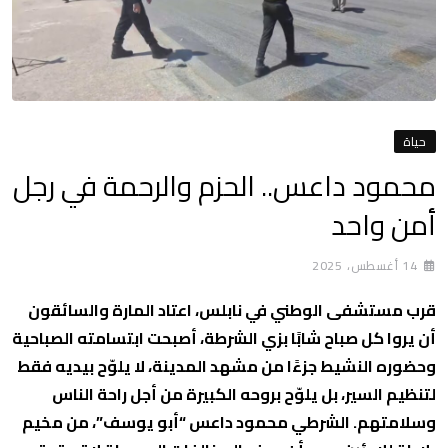
حياة
محمود داعس.. الحزم والرحمة في رجل
أمن واحد
14 أغسطس، 2025
قرب مستشفى الوطني في نابلس، اعتاد المارة والسائقون
أن يروا كل صباح شابًا بزي الشرطة، أصبحت ابتسامته الصباحية
وحضوره النشيط جزءًا من مشهد المدينة، لا يلوّح بيديه فقط
لتنظيم السير، بل يلوّح بروحه الكبيرة من أجل راحة الناس
وسلامتهم. الشرطي محمود داعس “أبو يوسف”، من مخيم