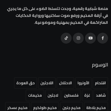
منصة شبابية رقمية، وجدت لتسلط الضوء على كل ما يجري
في أزقة المخيم ورفع صوت ساكنيها ورواية الحكايات
المتراكمة في المخيم بمهنية وموضوعية.
الوسوم
اقتحام
الأونروا
الاحتلال
اللاجئين
حق العودة
شاهد
غزة
فلسطين
لاجئين
مخيمات
مخيم بلاطة
مخيم جنين
مخيم طولكرم
مخيم عسكر