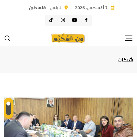
Ski
7 أغسطس، 2026
نابلس - فلسطين
t
conten
شبكات