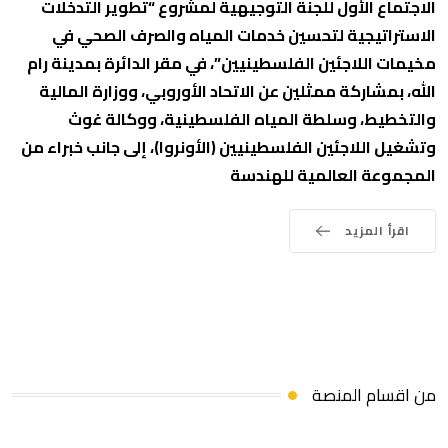
الاجتماع الأول للجنة التوجيهية لمشروع “تطوير التدخلات
الاستراتيجية لتحسين خدمات المياه والصرف الصحي في
مخيمات اللاجئين الفلسطينيين”، في مقر الدائرة بمدينة رام
الله، بمشاركة ممثلين عن الاتحاد الأوروبي، ووزارة المالية
والتخطيط، وسلطة المياه الفلسطينية، ووكالة غوث
وتشغيل اللاجئين الفلسطينيين (الأونروا)، إلى جانب خبراء من
المجموعة العالمية للهندسة
اقرأ المزيد
من اقسام المنصة