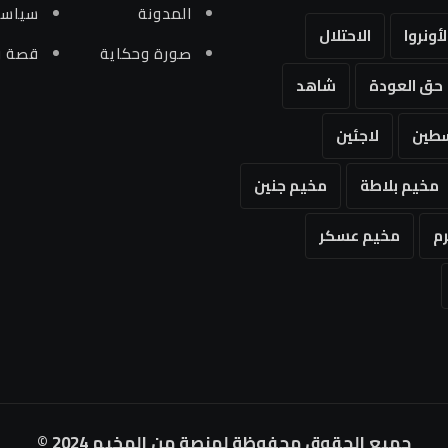
المدونة
سياسي
لأونروا
الاحتلال
صورة وحكاية
قصة و
حق العودة
شاهد
طين
لاجئين
مخيم بلاطة
مخيم جنين
م
مخيم عسكر
جميع الحقوق محفوظة لمنصة من المخيم 2024 ©