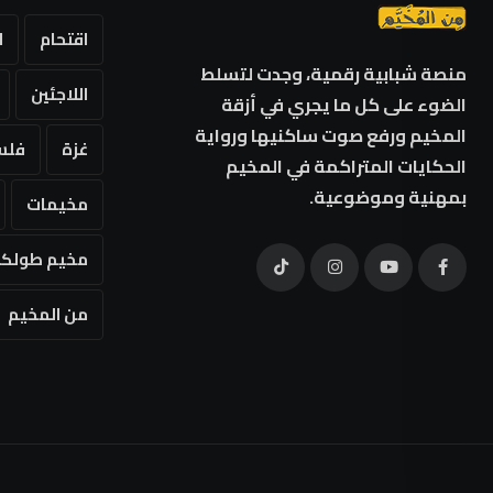
اقتحام
ا
منصة شبابية رقمية، وجدت لتسلط
اللاجئين
الضوء على كل ما يجري في أزقة
المخيم ورفع صوت ساكنيها ورواية
غزة
فلس
الحكايات المتراكمة في المخيم
بمهنية وموضوعية.
مخيمات
مخيم طولكر
من المخيم