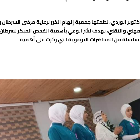
بر الوردي، نظمتها جمعية إلهام الخير لرعاية مرضى السرطان ب
لمهني والتقني، بهدف نشر الوعي بأهمية الفحص المبكر لسرطان 
ى سلسلة من المحاضرات التوعوية التي ركزت على أهمية