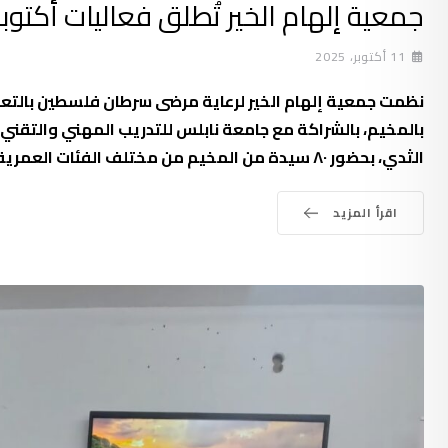
جمعية إلهام الخير تُطلق فعاليات أكتوب
11 أكتوبر، 2025
نظمت جمعية إلهام الخير لرعاية مرضى سرطان فلسطين بالتعاون
بالمخيم، بالشراكة مع جامعة نابلس للتدريب المهني والتقني
الثدي، بحضور ٨٠ سيدة من المخيم من مختلف الفئات العمرية. بدورها تحدثت رئيسة التمريض في جامعة
اقرأ المزيد