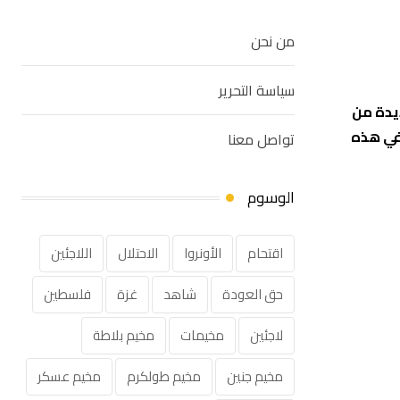
من نحن
سياسة التحرير
م مرحلة جديدة من
 في هذه
تواصل معنا
الوسوم
اقتحام
الأونروا
الاحتلال
اللاجئين
حق العودة
شاهد
غزة
فلسطين
لاجئين
مخيمات
مخيم بلاطة
مخيم جنين
مخيم طولكرم
مخيم عسكر