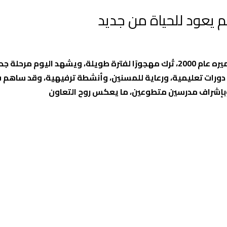
 يعود للحياة من جديد
ديوان الجماسين في مخيم عسكر القديم للاجئين، الذي تم تعميره عام 2000، تُرك مهجورًا لفترة طويلة، ويشهد اليو
 يقدم دورات تعليمية، ورعاية للمسنين، وأنشطة ترفيهية، وقد ساهم
 وبإشراف مدرسين متطوعين، ما يعكس روح التعاون