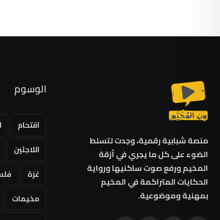
الوسوم
اقتحام
ا
منصة شبابية رقمية، وجدت لتسلط
اللاجئين
الضوء على كل ما يجري في أزقة
المخيم ورفع صوت ساكنيها ورواية
غزة
فلس
الحكايات المتراكمة في المخيم
بمهنية وموضوعية.
مخيمات