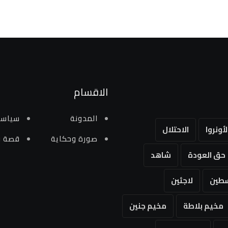
الاقسام
المدونة
سياسي
لأونروا
الاحتلال
صورة وحكاية
قصة و
حق العودة
شاهد
طين
لاجئين
مخيم بلاطة
مخيم جنين