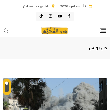
Ski
7 أغسطس، 2026
نابلس - فلسطين
t
conten
خان يونس