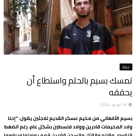
حياة
تمسك بسيم بالحلم واستطاع أن
يحققه
16 يوليو، 2024
بسيم الأفغاني من مخيم عسكر القديم للاجئين يقول: “إحنا
ولاد المخيمات قادرين وولاد فلسطين بشكل عام، رغم الضغط
النفسي والالم والقتل والسجن قادرين انهم يوصلوا ويرفعوا