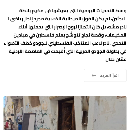
وسط التحديات اليومية التي يعيشها في مخيم بلاطة
للاجئين، لم يكن الفوز بالميدالية الذهبية مجرد إنجاز رياضي لـ
نادر مشه، بل كان انتصارًا لروح الإصرار التي يحملها أبناء
المخيمات، وقصة نجاح تتوشّح بعلم فلسطين في ميادين
التحدي. نادر لاعب المنتخب الفلسطيني للجودو خطف الأضواء
في بطولة الجودو العربية التي أُقيمت في العاصمة الأردنية
عمّان خلال
اقرأ المزيد