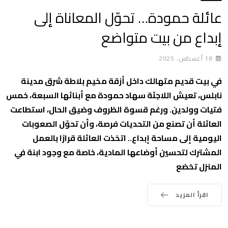
عائلة حمودة… تحوّل المعاناة إلى
إبداع من بيت متواضع
18 أغسطس، 2025
في بيت قديم متهالك داخل أزقة مخيم بلاطة شرق مدينة
نابلس، تعيش اللاجئة سهاد حمودة مع أبنائها السبعة، خمس
فتيات وولدين. ورغم قسوة الظروف وضيق الحال، استطاعت
العائلة أن تصنع من التحديات فرصة، وأن تحوّل الصعوبات
اليومية إلى مساحة إبداع.. اتخذت العائلة قرارًا بالعمل
المشترك لتحسين أوضاعها المادية، خاصة مع وجود ابنة في
المنزل تخضع
اقرأ المزيد