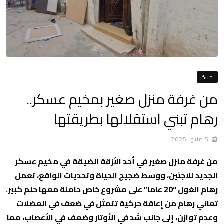
حياة
من غرفة منزل صغير بمخيم عسكر..
رهام تبني استقلالها بطريقتها
5 مايو، 2025
من غرفة منزل صغير في أحد الأزقة الضيقة في مخيم عسكر
الجديد للاجئين، ووسط ضجيج الحياة وتحديات الواقع، تعمل
رهام الغول “20 عاماً” على مشروع خاص حاملة معها حلم كبير.
تعاني رهام من إعاقة حركية تتمثل في ضعف في العضلات
وعدم توازن، إلى جانب شد في الأوتار وضعف في الأعصاب، مما