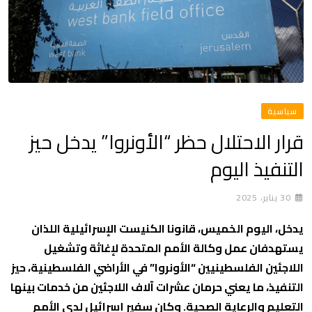
سياسية
قرار الاحتلال حظر “الأونروا” يدخل حيز
التنفيذ اليوم
30 يناير، 2025
يدخل، اليوم الخميس، قانونا الكنيست الإسرائيلية اللذان
يستهدفان عمل وكالة الأمم المتحدة لإغاثة وتشغيل
اللاجئين الفلسطينيين “الأونروا” في الأراضي الفلسطينية، حيز
التنفيذ، ما يعني حرمان عشرات آلاف اللاجئين من خدمات بينها
التعليم والرعاية الصحية. وكان سفير إسرائيل لدى الأمم