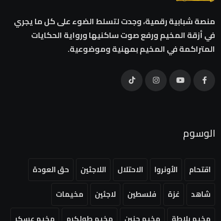
منصة شبابية رقمية، وجدت لتسلط الضوء على كل ما يجري
في أزقة المخيم ورفع صوت ساكنيها ورواية الحكايات
المتراكمة في المخيم بمهنية وموضوعية.
الوسوم
اقتحام
الأونروا
الاحتلال
اللاجئين
حق العودة
شاهد
غزة
فلسطين
لاجئين
مخيمات
مخيم بلاطة
مخيم جنين
مخيم طولكرم
مخيم عسكر