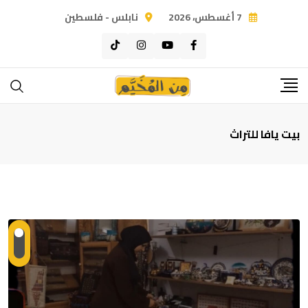
Ski
7 أغسطس، 2026
نابلس - فلسطين
t
conten
بيت يافا للتراث