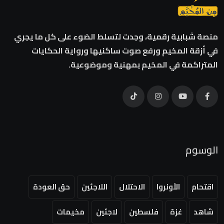
منصة شبابية رقمية، وجدت لتسلط الضوء على كل ما يجري
في أزقة المخيم ورفع صوت ساكنيها ورواية الحكايات
المتراكمة في المخيم بمهنية وموضوعية.
الوسوم
اقتحام
الأونروا
الاحتلال
اللاجئين
حق العودة
شاهد
غزة
فلسطين
لاجئين
مخيمات