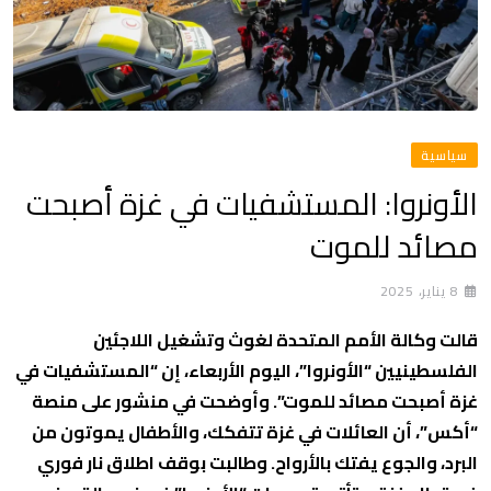
سياسية
الأونروا: المستشفيات في غزة أصبحت
مصائد للموت
8 يناير، 2025
قالت وكالة الأمم المتحدة لغوث وتشغيل اللاجئين
الفلسطينيين “الأونروا”، اليوم الأربعاء، إن “المستشفيات في
غزة أصبحت مصائد للموت”. وأوضحت في منشور على منصة
“أكس”، أن العائلات في غزة تتفكك، والأطفال يموتون من
البرد، والجوع يفتك بالأرواح. وطالبت بوقف اطلاق نار فوري