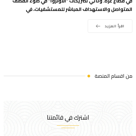
في قطاع غزة. وتأتي تصريحات “الأونروا” في ضوء القصف
المتواصل والاستهداف المباشر للمستشفيات، في
اقرأ المزيد
من اقسام المنصة
اشترك في قائمتنا