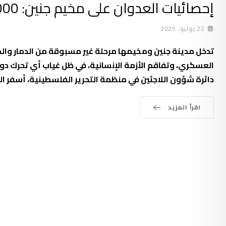
إحصائيات العدوان على مخيم جنين: 22.000 نازح وتدمير شامل للبنية التحتية
22 يوليو، 2025
العسكري، وتفاقم الأزمة الإنسانية، في ظل غياب أي تحرك د
دائرة شؤون اللاجئين في منظمة التحرير الفلسطينية، أسفر العدوان عن استشهاد 42 فلسطين
اقرأ المزيد