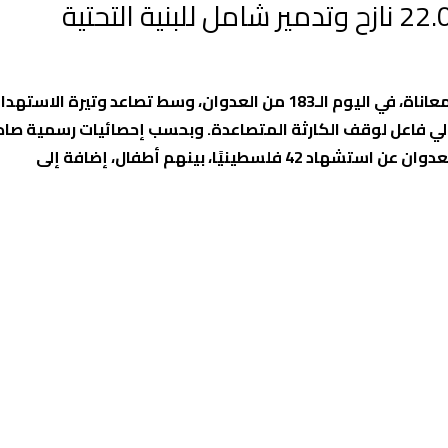
تدخل مدينة جنين ومخيمها مرحلة غير مسبوقة من الدمار والمعاناة، في اليوم الـ183 من العدوان، وسط تصاعد وتيرة الا
ولي فاعل لوقف الكارثة المتصاعدة. وبحسب إحصائيات رسمية صاد
يًا، بينهم أطفال، إضافة إلى