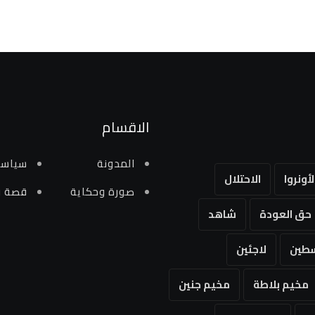
الاقسام
المدونة
سياسي
لأونروا
الاحتلال
صورة وحكاية
قصة و
حق العودة
شاهد
طين
لاجئين
مخيم بلاطة
مخيم جنين