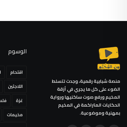
الوسوم
اقتحام
ا
منصة شبابية رقمية، وجدت لتسلط
اللاجئين
الضوء على كل ما يجري في أزقة
المخيم ورفع صوت ساكنيها ورواية
غزة
فلس
الحكايات المتراكمة في المخيم
بمهنية وموضوعية.
مخيمات