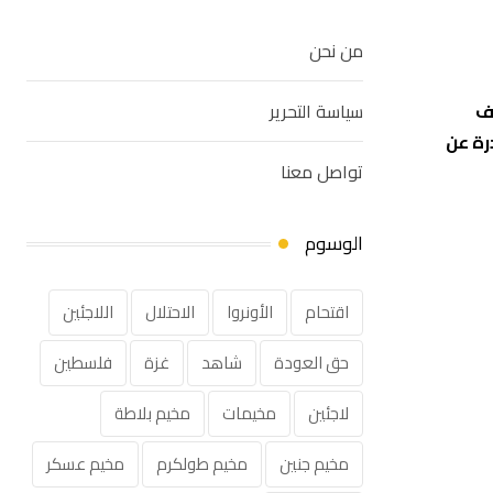
من نحن
ستهداف
سياسة التحرير
رة عن
تواصل معنا
الوسوم
اقتحام
الأونروا
الاحتلال
اللاجئين
حق العودة
شاهد
غزة
فلسطين
لاجئين
مخيمات
مخيم بلاطة
مخيم جنين
مخيم طولكرم
مخيم عسكر