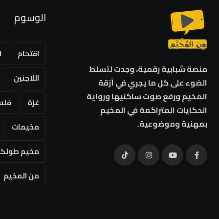
الوسوم
اقتحام
ا
منصة شبابية رقمية، وجدت لتسلط
اللاجئين
الضوء على كل ما يجري في أزقة
المخيم ورفع صوت ساكنيها ورواية
غزة
فلس
الحكايات المتراكمة في المخيم
بمهنية وموضوعية.
مخيمات
مخيم طولكر
من المخيم