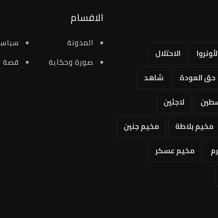
الاقسام
المدونة
سياسي
لأونروا
الاحتلال
صورة وحكاية
قصة و
حق العودة
شاهد
طين
لاجئين
مخيم بلاطة
مخيم جنين
م
مخيم عسكر