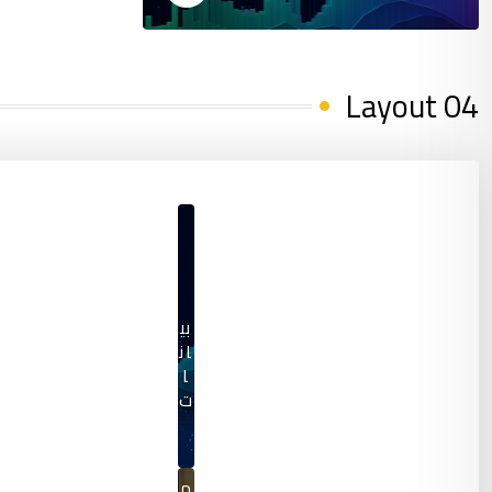
Layout 04
بي
ان
ا
ت
م