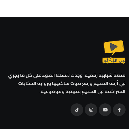
منصة شبابية رقمية، وجدت لتسلط الضوء على كل ما يجري
في أزقة المخيم ورفع صوت ساكنيها ورواية الحكايات
المتراكمة في المخيم بمهنية وموضوعية.