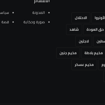
الاقسام
المدونة
سياسي
لأونروا
الاحتلال
صورة وحكاية
قصة و
حق العودة
شاهد
طين
لاجئين
مخيم بلاطة
مخيم جنين
م
مخيم عسكر