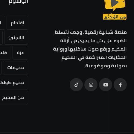
الوسوم
اقتحام
ا
منصة شبابية رقمية، وجدت لتسلط
اللاجئين
الضوء على كل ما يجري في أزقة
المخيم ورفع صوت ساكنيها ورواية
غزة
فلس
الحكايات المتراكمة في المخيم
بمهنية وموضوعية.
مخيمات
مخيم طولكر
من المخيم