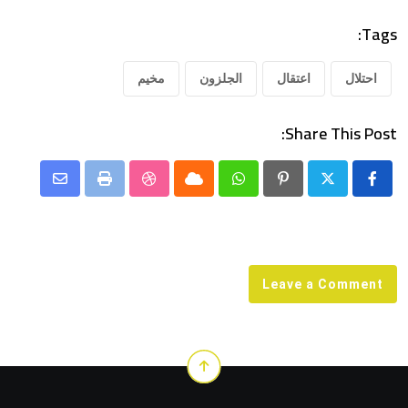
Tags:
احتلال
اعتقال
الجلزون
مخيم
Share This Post:
Share
StumbleUpon
Print
Cloud
Whatsapp
Pinterest
via
Email
Leave a Comment