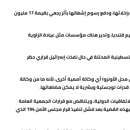
كما استهدف الاحتلال كلية تدريب قلنديا، بإصدار “سلطة أراضي إسرائيل” في 14 كانون الثاني/ يناير 2024 قرارا يطالب “الأونروا” بإخلائها، ودفع رسوم إشغالها بأثر رجعي بقيمة 17 مليون
م شعفاط، ومخيم قلنديا، وتدير هناك مؤسسات مثل عيادة الزاوية
فلسطينية المحتلة في حال نفذت إسرائيل قراري حظر
محل الأونروا أي وكالة أممية أخرى، لأنه ما من وكالة
اتفاقيات الدولية، ويتناقض مع قرارات الجمعية العامة
للأمم المتحدة، خاصة القرار رقم 302 الذي أنشأ “الأونروا” عام 1949 استجابة لأزمة اللاجئين الفلسطينيين، بما يمثل التزاماً دولياً بهذه القضية بعد فشل تنفيذ قرار مجلس الأمن 194 الذي