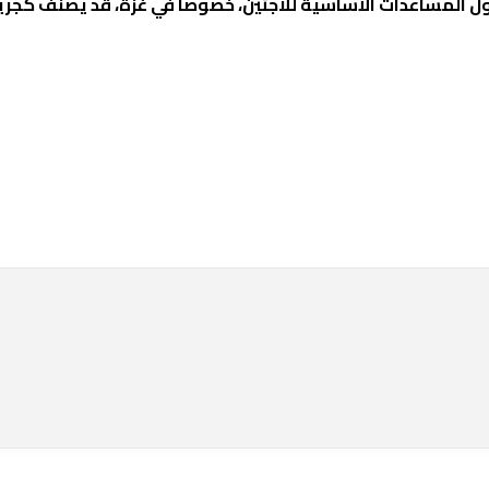
ول المساعدات الأساسية للاجئين، خصوصا في غزة، قد يصنف كجري