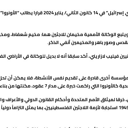
 من 110 آلاف لاجئ في القدس، ويتبع الوكالة الأممية مخيمان للاجئين هما: مخي
لقدس وصور باهر والمخيمين آنفي الذكر.
 فيليب لازاريني، أكد سابقا أنه لا بديل للوكالة في الأراضي ال
جد مؤسسة أخرى قادرة على تقديم نفس الأنشطة، فلا يمكن أن تحل 
 7 عقود، مكنتها من بناء قدرات لوجستية وبشرية لا يمكن مضاهاتها.
رقا لميثاق الأمم المتحدة وأحكام القانون الدولي والأعراف وال