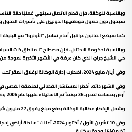
وبالنسبة للوكالة، فإن قطع الاتصال سينهي فعليًا حالة الت
سيحول دون حصول موظفيها الدوليين على تأشيرات الدخول وا
كما سيضع القانون عراقيل أمام تعامل “الأونروا” مع البنوك ا
وبالنسبة لحكومة الاحتلال، فإن مصطلح “المناطق ذات السيادة 
حي الشيخ جراح، الذي كان عرضة في الأشهر الأخيرة لموجة من ال
وفي أيار/ مايو 2024، اضطرت إدارة الوكالة لإغلاق المقر تحت وطأة هجمات شنها مستعمرون، وصلت حد إضرام النيران في مبانيه مرتين خلال أسبوع واحد.
وفي الشهر ذاته، أخطر المستشار القضائي لمنطقة القدس في 
أرض بمساحة تقدر بـ 36 دونماً تم الاستيلاء عليها عام 2006 وضمها كأحد أحياء مستوطنة “معاليه دفنا”.
وشمل الإخطار مطالبة الوكالة بدفع مبلغ يفوق 27 مليون شيقل بداعي استخدام الأرض بشكل غير قانوني.
وفي 10 تشرين الأول / أكتوبر 024
تضم 1440 وحدة سكنية.