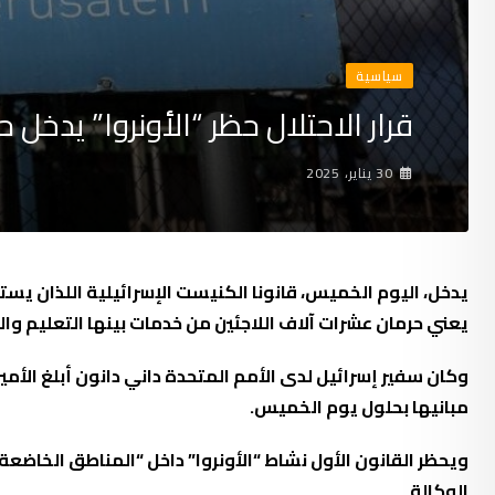
سياسية
قرار الاحتلال حظر “الأونروا” يدخل حي
30 يناير، 2025
يدخل، اليوم الخميس، قانونا الكنيست الإسرائيلية اللذان يسته
يعني حرمان عشرات آلاف اللاجئين من خدمات بينها التعليم وال
وكان سفير إسرائيل لدى الأمم المتحدة داني دانون أبلغ الأ
مبانيها بحلول يوم الخميس.
ويحظر القانون الأول نشاط “الأونروا” داخل “المناطق الخاضعة
الوكالة.