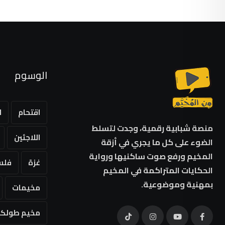
الوسوم
اقتحام
ا
منصة شبابية رقمية، وجدت لتسلط
اللاجئين
الضوء على كل ما يجري في أزقة
المخيم ورفع صوت ساكنيها ورواية
غزة
فلس
الحكايات المتراكمة في المخيم
بمهنية وموضوعية.
مخيمات
مخيم طولكر