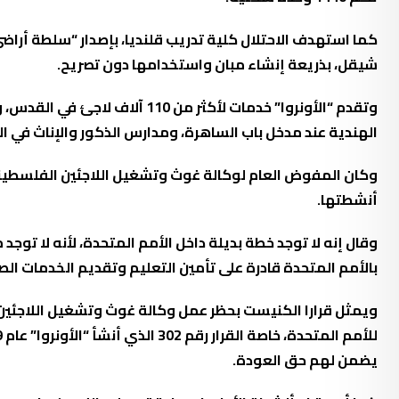
شيقل، بذريعة إنشاء مبان واستخدامها دون تصريح.
وتقدم “الأونروا” خدمات لأكثر
الهندية عند مدخل باب الساهرة، ومدارس الذكور والإناث في ا
وكان المفوض العام لوكالة غوث وتشغيل اللاجئين الفلسطينيين
أنشطتها.
وقال إنه لا توجد خطة بديلة داخل الأمم المتحدة، لأنه لا تو
بالأمم المتحدة قادرة على تأمين التعليم وتقديم الخدمات الصحية كالأونروا التي راكمت خبرة على مدار
ويمثل قرارا الكنيست بحظر عمل وكالة غوث وتشغيل اللاجئين، خ
يضمن لهم حق العودة.