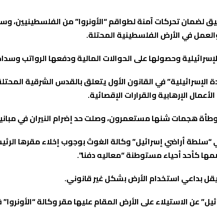
نسيق لضمان تحركات آمنة لطواقم “الأونروا” من الفلسطينيين، 
لعمل في الأرض الفلسطينية المحتلة.
لإسرائيلية وحصولها على الحوالات المالية ودفعها الرواتب وسداد
الإسرائيلية” في القانون الأول يتعلق بالقدس الشرقية المحتلة، 
أعمال الإرهابية والقرارات الإقصائية.
“سلطة أراضي إسرائيل” وكالة الغوث بوجوب إخلاء مقرها الرئيس
2، أعلنت “سلطة أراضي إسرائيل” عن الاستيلاء على الأرض المقام عليها مقر وكال