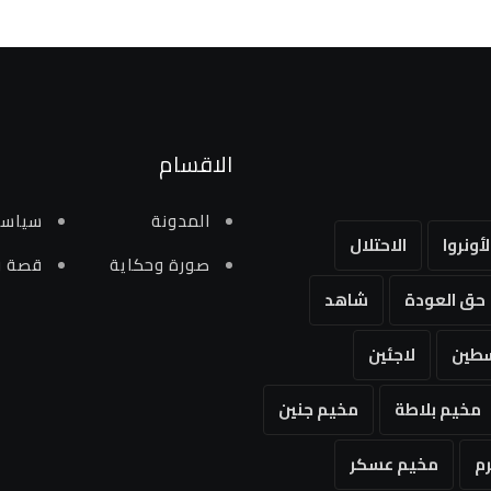
الاقسام
المدونة
سياسي
لأونروا
الاحتلال
صورة وحكاية
قصة و
حق العودة
شاهد
طين
لاجئين
مخيم بلاطة
مخيم جنين
م
مخيم عسكر