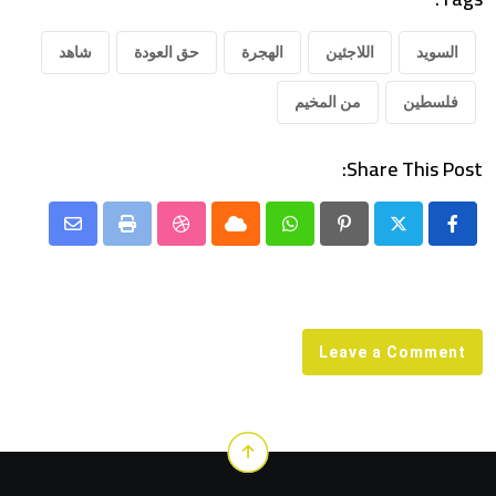
السويد
اللاجئين
الهجرة
حق العودة
شاهد
فلسطين
من المخيم
Share This Post:
Share
StumbleUpon
Print
Cloud
Whatsapp
Pinterest
via
Email
Leave a Comment