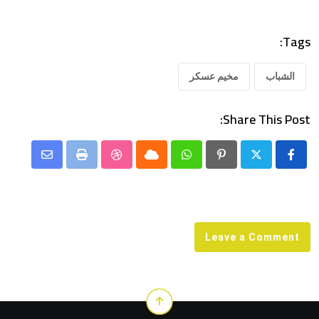
Tags:
الشباب
مخيم عسكر
Share This Post:
Share
StumbleUpon
Print
Cloud
Whatsapp
Pinterest
via
Email
Leave a Comment