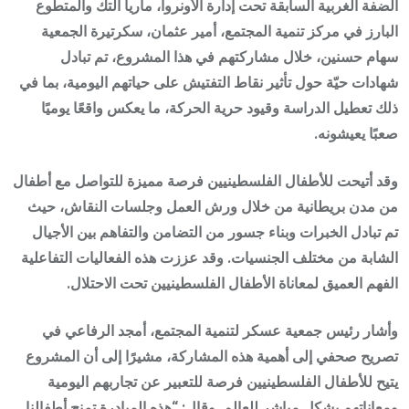
الضفة الغربية السابقة تحت إدارة الأونروا،
ماريا التك
والمتطوع
البارز في مركز تنمية المجتمع،
أمير عثمان
، سكرتيرة الجمعية
سهام حسنين
، خلال مشاركتهم في هذا المشروع، تم تبادل
شهادات حيّة حول تأثير نقاط التفتيش على حياتهم اليومية، بما في
ذلك تعطيل الدراسة وقيود حرية الحركة، ما يعكس واقعًا يوميًا
صعبًا يعيشونه.
وقد أتيحت للأطفال الفلسطينيين فرصة مميزة للتواصل مع أطفال
من مدن بريطانية من خلال ورش العمل وجلسات النقاش، حيث
تم تبادل الخبرات وبناء جسور من التضامن والتفاهم بين الأجيال
الشابة من مختلف الجنسيات. وقد عززت هذه الفعاليات التفاعلية
الفهم العميق لمعاناة الأطفال الفلسطينيين تحت الاحتلال.
وأشار رئيس جمعية عسكر لتنمية المجتمع، أمجد الرفاعي في
تصريح صحفي إلى أهمية هذه المشاركة، مشيرًا إلى أن المشروع
يتيح للأطفال الفلسطينيين فرصة للتعبير عن تجاربهم اليومية
ومعاناتهم بشكل مباشر للعالم. وقال: “هذه المبادرة تمنح أطفالنا