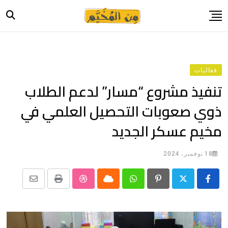
Ski
t
conten
الرئيسية
أخبار
فعاليات
حياة
تنفيذ مشروع “مسار” لدعم الطلاب
صورة وحكاية
ذوي صعوبات التحصيل العلمي في
قصة وسيرة
مخيم عسكر الجديد
فيديو
المدونة
18 نوفمبر، 2024
بيانات
Share
StumbleUpon
Print
Cloud
Whatsapp
Pinterest
via
Email