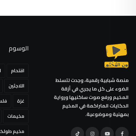
الوسوم
اقتحام
ا
منصة شبابية رقمية، وجدت لتسلط
اللاجئين
الضوء على كل ما يجري في أزقة
المخيم ورفع صوت ساكنيها ورواية
غزة
فلس
الحكايات المتراكمة في المخيم
بمهنية وموضوعية.
مخيمات
مخيم طولكر