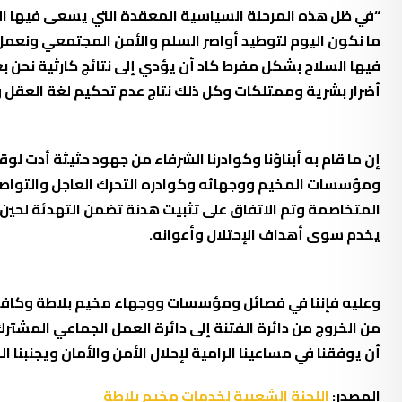
“في ظل هذه المرحلة السياسية المعقدة التي يسعى فيها الإحتل
ما نكون اليوم لتوطيد أواصر السلم والأمن المجتمعي ونعمل
فيها السلاح بشكل مفرط كاد أن يؤدي إلى نتائج كارثية نحن 
أضرار بشرية وممتلكات وكل ذلك نتاج عدم تحكيم لغة العقل 
ومؤسسات المخيم ووجهائه وكوادره التحرك العاجل والتواصل
المتخاصمة وتم الاتفاق على تثبيت هدنة تضمن التهدئة لحين ا
يخدم سوى أهداف الإحتلال وأعوانه.
وعليه فإننا في فصائل ومؤسسات ووجهاء مخيم بلاطة وكافة كو
من الخروج من دائرة الفتنة إلى دائرة العمل الجماعي المشتر
أن يوفقنا في مساعينا الرامية لإحلال الأمن والأمان ويجنبنا ا
المصدر:
اللجنة الشعبية لخدمات مخيم بلاطة