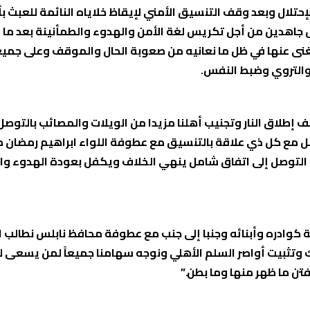
ال وبعد وقف التنسيق الأمني لإيقاظ خلاياه النائمة للعبث بأمنن
 جاهدين من أجل تكريس لغة الأمن والهدوء والطمأنينة بعد ما
بغنى عنها في ظل ما نعانيه من صعوبة الحال والموقف وعلى جمي
والتروي وضبط النفس.
 مع كل ذي علاقة بالتنسيق مع عطوفة اللواء ابراهيم رمضان م
لتوصل إلى اتفاق شامل ينهي الخلاف ويكفل بعودة الهدوء والاست
ادره وأبنائه وجنبا إلى جنب مع عطوفة محافظ نابلس نطالب الج
ك وتثبيت أواصر السلم الأهلي ونوجه سهامنا جميعاً لمن يسعى ل
لفتن ما ظهر منها وما بطن.”