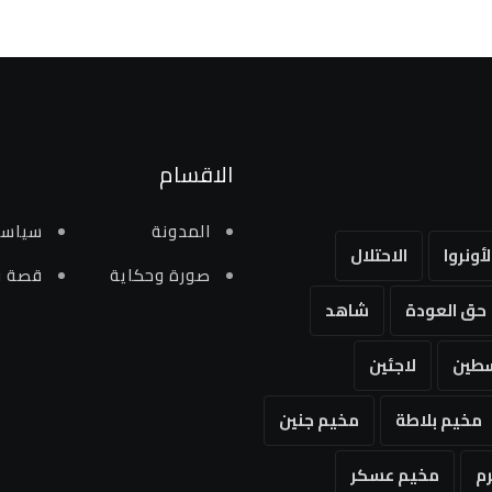
الاقسام
المدونة
سياسي
لأونروا
الاحتلال
صورة وحكاية
قصة و
حق العودة
شاهد
طين
لاجئين
مخيم بلاطة
مخيم جنين
م
مخيم عسكر