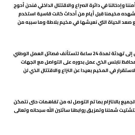
ا وإدخالنا في دائرة الصراع والاقتتال الداخلي فنحن أحوج
 شهده مخيمنا قبل أيام من أحداث كانت قاسية استخدم
ع صعد الحياة التي نعيشها في مخيم بلاطة وما سببه من
إن ما قام به أبناؤنا وكوادرنا الشرفاء من جهود حثيثة أدت لوقف إطلاق النار وتجنيب أهلنا مزيدا من الويلات والمصائب بالتوصل إلى تهدئة لمدة 24 ساعة لتستأنف فصائل العمل الوطني
حافظ نابلس الذي عمل بدوره على التواصل مع الجهات
قرار في المخيم بعيدا عن النزاع والاقتتال الذي لن
ميع بالالتزام بما تم التوصل له من تفاهمات حتى نتمكن
تشتيت شملنا وتمزيق روابطنا سائلين الله سبحانه وتعالى