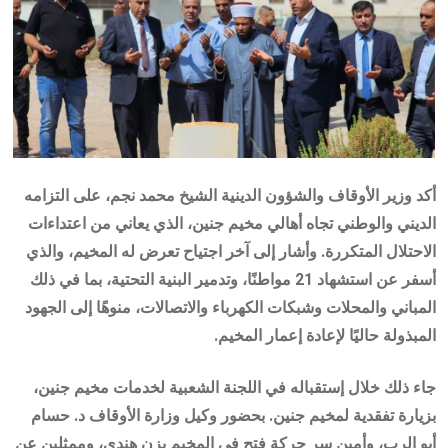
أكد وزير الأوقاف والشؤون الدينية الشيخ محمد نجم، على التزامه
الديني والوطني تجاه أهالي مخيم جنين، الذي يعاني من اعتداءات
الاحتلال المتكررة. وأشار إلى آخر اجتياح تعرض له المخيم، والذي
أسفر عن استشهاد 21 مواطنًا، وتدمير البنية التحتية، بما في ذلك
المباني والمحلات وشبكات الكهرباء والاتصالات، منوهًا إلى الجهود
المبذولة حاليًا لإعادة إعمار المخيم.
جاء ذلك خلال إستقباله في اللجنة الشعبية لخدمات مخيم جنين،
بزيارة تفقدية لمخيم جنين. بحضور وكيل وزارة الأوقاف د. حسام
أبو الرب، وأمين سر حركة فتح في المخيم يزن هندي، وممثلين عن