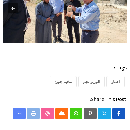
Tags:
اعمار
الوزير نجم
مخيم جنين
Share This Post:
Share
StumbleUpon
Print
Cloud
Whatsapp
Pinterest
via