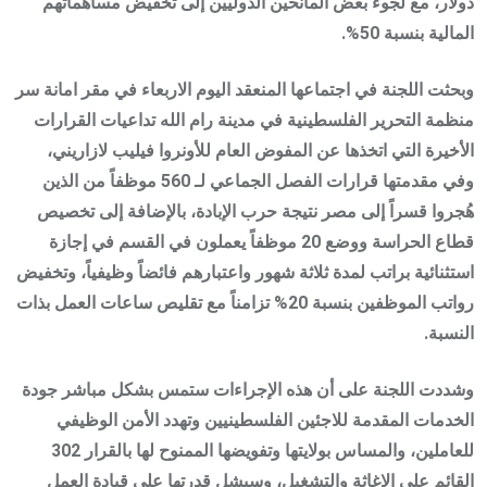
دولار، مع لجوء بعض المانحين الدوليين إلى تخفيض مساهماتهم
المالية بنسبة 50%.
وبحثت اللجنة في اجتماعها المنعقد اليوم الاربعاء في مقر امانة سر
منظمة التحرير الفلسطينية في مدينة رام الله تداعيات القرارات
الأخيرة التي اتخذها عن المفوض العام للأونروا فيليب لازاريني،
وفي مقدمتها قرارات الفصل الجماعي لـ 560 موظفاً من الذين
هُجروا قسراً إلى مصر نتيجة حرب الإبادة، بالإضافة إلى تخصيص
قطاع الحراسة ووضع 20 موظفاً يعملون في القسم في إجازة
استثنائية براتب لمدة ثلاثة شهور واعتبارهم فائضاً وظيفياً، وتخفيض
رواتب الموظفين بنسبة 20% تزامناً مع تقليص ساعات العمل بذات
النسبة.
وشددت اللجنة على أن هذه الإجراءات ستمس بشكل مباشر جودة
الخدمات المقدمة للاجئين الفلسطينيين وتهدد الأمن الوظيفي
للعاملين، والمساس بولايتها وتفويضها الممنوح لها بالقرار 302
القائم على الإغاثة والتشغيل، وسيشل قدرتها على قيادة العمل