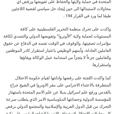
المتحدة في حماية ولايتها والحفاظ على تفويضها ورفض أي
محاولات لاستبدالها الى حين إيجاد حل سياسي لقضية اللاجئين
طبقا لما ورد في القرار 194 .
واكدت على تحرك منظمة التحرير الفلسطينية على كافة
المستويات لحماية ولاية “الأونروا” وتفويضها الدولي والتصدي لكافة
مؤامرات تصفيتها، والوقوف في الوقت نفسه في الدفاع عن حقوق
العاملين العادلة، وأمنهم الوظيفي باعتبار استقرار كادر الموظفين
والعاملين جزءاً لا يتجزأ من استدامة عمل الوكالة وبقاؤها
واستقرارها.
كما واكدت اللجنة على رفضها وادانتها لقيام حكومة الاحتلال
المتطرفة بالاعتداء الاجرامي على مقر الاونروا في الشيخ جراح
بالقدس ورفع علم اسرائيل بديلا عن علم الامم المتحدة باستهتار
للمؤسسة الدولية وحصانتها الدبلوماسية الامر الذي يتطلب سرعة
التحرك من قبل الدول العربية والإسلامية والمجتمع الدولي برفض
كل محاولات الاحتلال لاستهداف الاونروا الشاهد الرئيس على نكبة