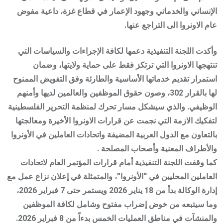
الإنساني والخدماتي وجهود الإعمار في قطاع غزة، داعية مفوض
عام الاونروا الى التراجع عنها.
وأكدت اللجنة التنفيذية دعمها لكافة الإجراءات والسياسات التي
تنتهجها الاونروا التي ترتكز فقط على حماية ولايتها، وضمان
استمرار تقديم خدماتها الأساسية والطارئة وفق التفويض الممنوح
لها بالقرار 302، وصون حقوق الموظفين والعالمين لديها وأمنهم
الوظيفي. والذي سيشكل مسار تحرك لمنظمة التحرير الفلسطينية
لتفكيك الازمة التي نجمت عن قرارات الاونروا الأخيرة ومعالجتها
بالتعاون مع الدول العربية المضيفة واتحادات العاملين في الأونروا
والأطراف المعنية وأصحاب المصلحة .
كما وقفت اللجنة التنفيذية أمام قرارات المؤتمر العام لاتحادات
العاملين المحليين في “الأونروا”، والمتمثلة في إعلان نزاع عمل مع
إدارة الوكالة بدأ من 18 يناير 2026 ويستمر حتى 7 فبراير 2026،
وما سيتبعه من خوض إضراب مفتوح وشامل لكافة الموظفين
والمنشآت في مناطق العمليات الخمس بدءاً من 8 فبراير 2026.