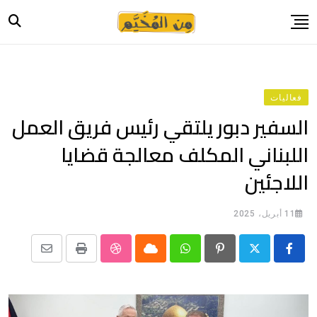
Ski
t
conten
الرئيسية
أخبار
فعاليات
حياة
السفير دبور يلتقي رئيس فريق العمل
صورة وحكاية
اللبناني المكلف معالجة قضايا
قصة وسيرة
اللاجئين
فيديو
المدونة
11 أبريل، 2025
بيانات
Share
StumbleUpon
Print
Cloud
Whatsapp
Pinterest
via
Email