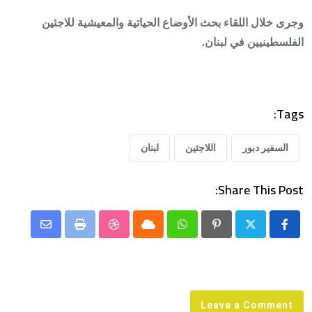
وجرى خلال اللقاء بحث الأوضاع الحياتية والمعيشية للاجئين
الفلسطينيين في لبنان.
Tags:
السفير دبور
اللاجئين
لبنان
Share This Post:
Share
StumbleUpon
Print
Cloud
Whatsapp
Pinterest
via
Email
Leave a Comment