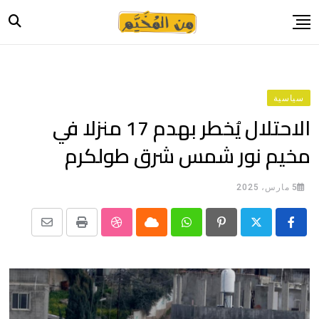
Ski
t
conten
الرئيسية
أخبار
سياسية
حياة
الاحتلال يُخطر بهدم 17 منزلا في
صورة وحكاية
مخيم نور شمس شرق طولكرم
قصة وسيرة
فيديو
5 مارس، 2025
المدونة
Share
StumbleUpon
Print
Cloud
Whatsapp
Pinterest
بيانات
via
Email