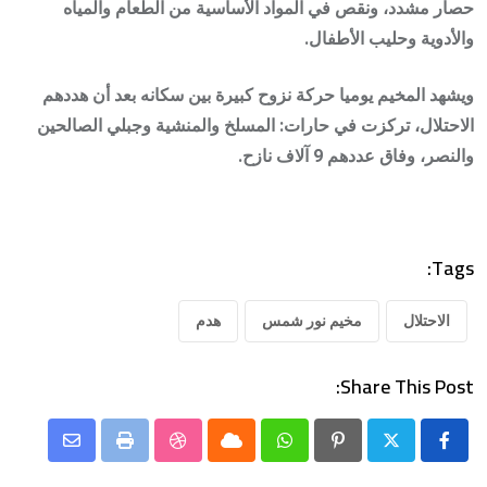
حصار مشدد، ونقص في المواد الأساسية من الطعام والمياه
والأدوية وحليب الأطفال.
ويشهد المخيم يوميا حركة نزوح كبيرة بين سكانه بعد أن هددهم
الاحتلال، تركزت في حارات: المسلخ والمنشية وجبلي الصالحين
والنصر، وفاق عددهم 9 آلاف نازح.
Tags:
الاحتلال
مخيم نور شمس
هدم
Share This Post:
Share
StumbleUpon
Print
Cloud
Whatsapp
Pinterest
via