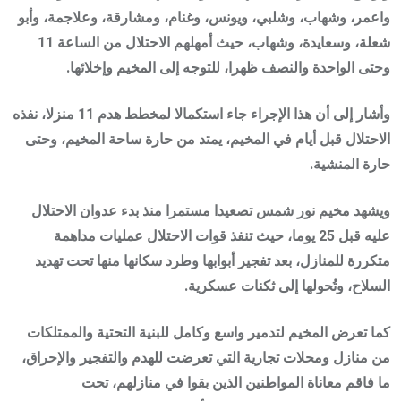
واعمر، وشهاب، وشلبي، ويونس، وغنام، ومشارقة، وعلاجمة، وأبو
شعلة، وسعايدة، وشهاب، حيث أمهلهم الاحتلال من الساعة 11
وحتى الواحدة والنصف ظهرا، للتوجه إلى المخيم وإخلائها.
وأشار إلى أن هذا الإجراء جاء استكمالا لمخطط هدم 11 منزلا، نفذه
الاحتلال قبل أيام في المخيم، يمتد من حارة ساحة المخيم، وحتى
حارة المنشية.
ويشهد مخيم نور شمس تصعيدا مستمرا منذ بدء عدوان الاحتلال
عليه قبل 25 يوما، حيث تنفذ قوات الاحتلال عمليات مداهمة
متكررة للمنازل، بعد تفجير أبوابها وطرد سكانها منها تحت تهديد
السلاح، وتُحولها إلى ثكنات عسكرية.
كما تعرض المخيم لتدمير واسع وكامل للبنية التحتية والممتلكات
من منازل ومحلات تجارية التي تعرضت للهدم والتفجير والإحراق،
ما فاقم معاناة المواطنين الذين بقوا في منازلهم، تحت