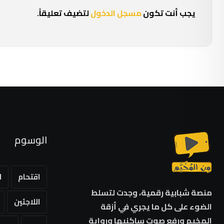
يجب أنت تكون
مسجل الدخول
لتضيف تعليقاً.
الوسوم
اقتحام
ا
منصة شبابية رقمية، وجدت لتسلط
اللاجئين
الضوء على كل ما يجري في أزقة
المخيم ورفع صوت ساكنيها ورواية