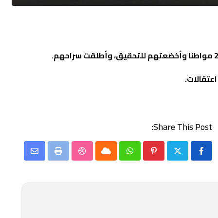
اعتقالات.
Share This Post:
Share
StumbleUpon
Print
Cloud
Whatsapp
Pinterest
via
Email