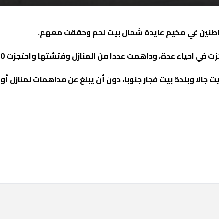
المواطنين في مخيم عايدة شمال بيت لحم وحققت معهم.
همت عددا من المنازل وفتشتها واحتجزت 20 مواطنا وأخضعتهم للتحقيق، وأطلقت سراحهم.
جالا وبلدة بيت فجار جنوبا، دون أن يبلغ عن مداهمات لمنازل أو 