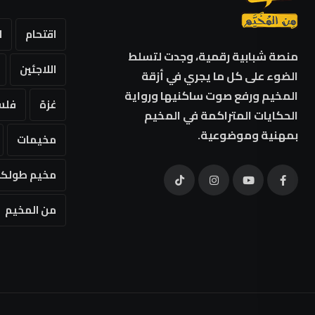
اقتحام
ا
منصة شبابية رقمية، وجدت لتسلط
اللاجئين
الضوء على كل ما يجري في أزقة
المخيم ورفع صوت ساكنيها ورواية
غزة
فلس
الحكايات المتراكمة في المخيم
بمهنية وموضوعية.
مخيمات
مخيم طولكر
من المخيم