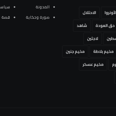
المدونة
سياسي
لأونروا
الاحتلال
صورة وحكاية
قصة و
حق العودة
شاهد
طين
لاجئين
مخيم بلاطة
مخيم جنين
م
مخيم عسكر