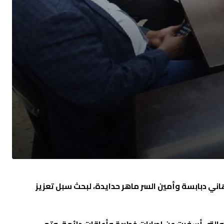
هاني دبابسة وأمين السر ماهر حدايدة، لبحث سبل تعزيز