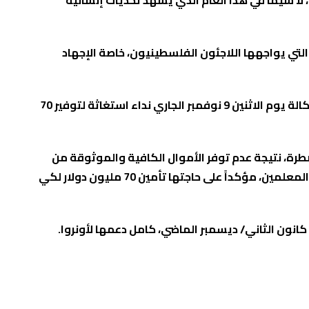
 لا سيما في هذا العام الذي يشهد تحديات إنسانية
 التي يواجهها اللاجئون الفلسطينيون، خاصة الإجهاد
ويأتي هذا الدعم الأيرلندي في وقتٍ تقول فيه الوكالة الأممية: أنّ الأزمة المالية التي تُعاني منها تشتد وطأتها، إذ أطلقت الوكالة يوم الاثنين 9 نوفمبر الجاري نداء استغاثة لتوفير 70
 تشرين الثاني/ نوفمبر الجاري، أنّ الوكالة مضطرة، نتيجة عدم توفر الأموال الكافية والموثوقة من
الدول المانحة في الأمم المتحدة، لأن تؤجل جزئياً دفع رواتب 28 ألف موظف وموظفة، بما يشمل العاملين في الرعاية الصحية والمعلمين، مؤكداً على حاجتها تأمين 70 مليون دولار لكي