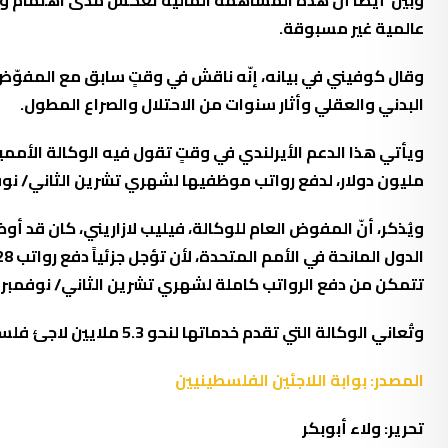
وبيّن أيضاً أنّ هذه المساهمة المالية تعكس مدى اهتمام والت
عالمية غير مسبوقة.
وقال كوفيني في بيانه، إنّه ناقش في وقتٍ سابق مع المفوّض ال
البدني والعقلي وأثار سنوات من الاحتلال والصراع المطول.
مليون دولار، لدفع رواتب موظفيها لشهري تشرين الثاني/ نوفم
تتمكن من دفع الرواتب كاملة لشهري تشرين الثاني/ نوفمبر وك
وتُعاني الوكالة التي تقدم خدماتها لنحو 5.3 ملايين لاجئ فلسطيني، من أزمة مالية خانقة، منذ تجميد الولايات المتحدة، في 23 كانون الثاني/ ديسمبر الماضي، كامل دعمها لأونروا.
المصدر: بوابة اللاجئين الفلسطينيين
تحرير: ولاء أبوبكر