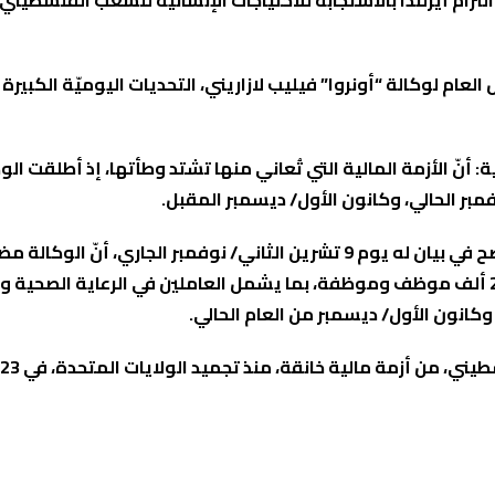
زام أيرلندا بالاستجابة للاحتياجات الإنسانية للشعب الفلسطيني،
عام لوكالة “أونروا” فيليب لازاريني، التحديات اليوميّة الكبيرة
بر الحالي، وكانون الأول/ ديسمبر المقبل.
ويُذكر، أنّ المفوض العام للوكالة، فيليب لازاريني، كان قد أوضح في بيان له يوم 9
انون الأول/ ديسمبر من العام الحالي.