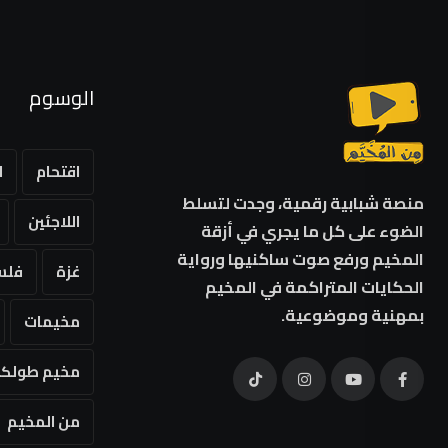
الوسوم
اقتحام
ا
منصة شبابية رقمية، وجدت لتسلط
اللاجئين
الضوء على كل ما يجري في أزقة
المخيم ورفع صوت ساكنيها ورواية
غزة
فلس
الحكايات المتراكمة في المخيم
بمهنية وموضوعية.
مخيمات
مخيم طولكر
من المخيم