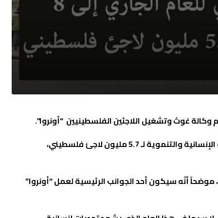
وأكَّد وزير الخارجية الأيرلندي سيمون كوفيني في بيانٍ له، أنّ “التمويل سيُساعد في دعم عمل وكالة “أونروا”، لتلبية الاحتياجات الإنسانية والتنموية لـ 5.7 مليون لاجئ فلسطيني،
ديد يرفع حجم المساعدات الأيرلندي الإجمالي لوكالة “أونروا” للعام الجاري إلى 8 ملايين يورو، موضحاً أنّه سيكون أحد الجوانب الرئيسية لعمل “أونروا”