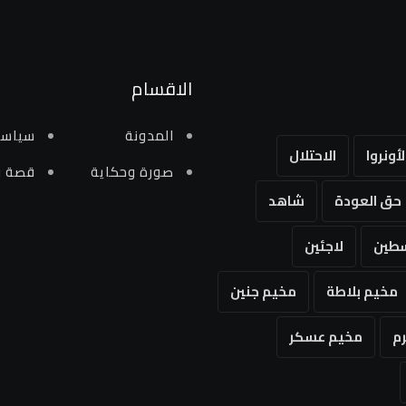
الاقسام
المدونة
سياسي
لأونروا
الاحتلال
صورة وحكاية
قصة و
حق العودة
شاهد
طين
لاجئين
مخيم بلاطة
مخيم جنين
م
مخيم عسكر