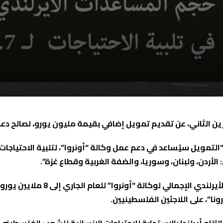
ردن، ولبنان، وسوريا، والضفة الغربية وقطاع غزة”.
وأشار كوفيني إلى أنّ التمويل الج
ونا”، على اللاجئين الفلسطينيين.