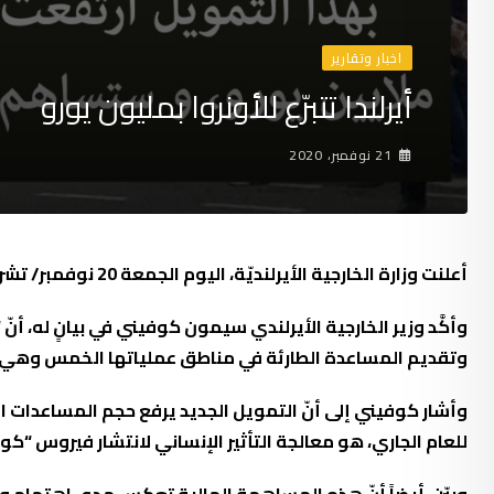
اخبار وتقارير
أيرلندا تتبرّع للأونروا بمليون يورو
21 نوفمبر، 2020
أعلنت وزارة الخارجية الأيرلنديّة، اليوم الجمعة 20 نوفمبر/ تشرين الثاني، عن تقديم تمويل إضافي بقيمة مليون يورو، لصالح دعم وكالة غوث وتشغيل اللاجئين الفلسطينيين “أونروا”.
وتقديم المساعدة الطارئة في مناطق عملياتها الخمس وهي: الأ
للعام الجاري، هو معالجة التأثير الإنساني لانتشار فيروس “كور